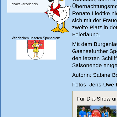
Inhaltsverzeichnis
Übernachtungsmögl
Renate Liedtke n
sich mit der Frau
zweite Platz in de
Feierlaune.
Wir danken unseren Sponsoren:
Mit dem Burgenlau
Gaensefurther S
den letzten Schli
Saisonende entge
Autorin: Sabine B
Fotos: Jens-Uwe B
Für Dia-Show und