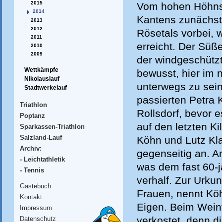
2015
Vom hohen Höhnste
2014
Kantens zunächst
2013
2012
Rösetals vorbei,
2011
erreicht. Der Süß
2010
2009
der windgeschütz
Wettkämpfe
bewusst, hier im
Nikolauslauf
unterwegs zu sein
Stadtwerkelauf
passierten Petra
Triathlon
Rollsdorf, bevor 
Poptanz
auf den letzten K
Sparkassen-Triathlon
Salzland-Lauf
Köhn und Lutz Kla
Archiv:
gegenseitig an. A
- Leichtathletik
was dem fast 60-jä
- Tennis
verhalf. Zur Urku
Gästebuch
Frauen, nennt Köh
Kontakt
Eigen. Beim Wein
Impressum
verkostet, denn d
Datenschutz