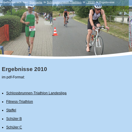
ie befinden sich hier:
Startseite
Schlossbrunnen-Triathlon
- 2010
Ergebnisse
Ergebnisse 2010
im pdf-Format:
Schlossbrunnen-Triathlon Landesliga
Fitness-Triathlon
Staffel
Schüler B
Schüler C