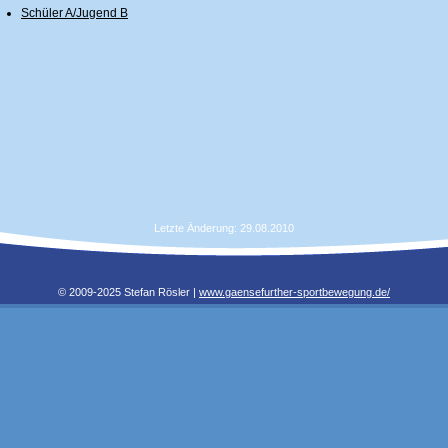
Schüler A/Jugend B
Letzte Änderung: 29.08.2010
© 2009-2025 Stefan Rösler |
www.gaensefurther-sportbewegung.de/