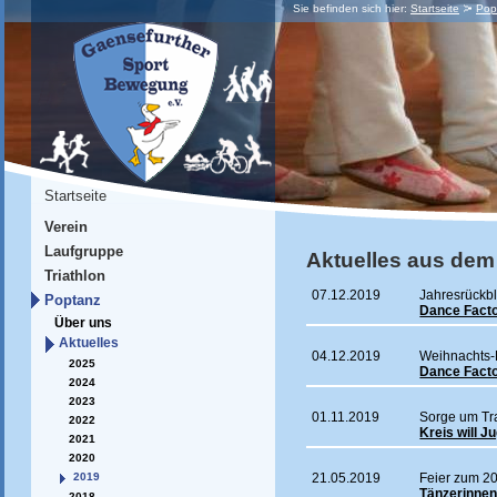
Sie befinden sich hier:
Startseite
Pop
Startseite
Verein
Laufgruppe
Aktuelles aus dem
Triathlon
07.12.2019
Jahresrückbl
Poptanz
Dance Facto
Über uns
Aktuelles
04.12.2019
Weihnachts
2025
Dance Fact
2024
2023
01.11.2019
Sorge um Tra
2022
Kreis will J
2021
2020
2019
21.05.2019
Feier zum 2
Tänzerinnen
2018