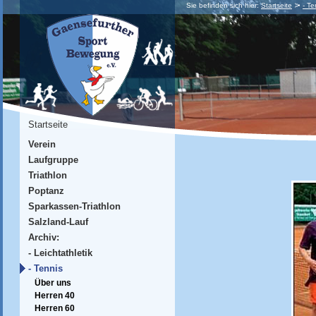
Sie befinden sich hier:
Startseite
- Te
Startseite
Verein
Laufgruppe
Triathlon
Poptanz
Sparkassen-Triathlon
Salzland-Lauf
Archiv:
- Leichtathletik
- Tennis
Über uns
Herren 40
Herren 60