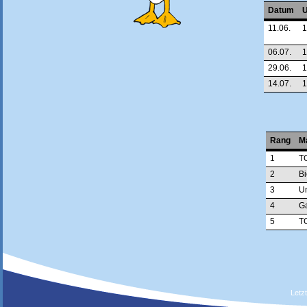
Datum
U
11.06.
1
06.07.
1
29.06.
1
14.07.
1
Rang
M
1
TC
2
Bi
3
U
4
G
5
TC
Letz