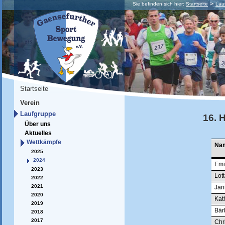
Sie befinden sich hier:
Startseite
Lau
Startseite
Verein
Laufgruppe
16. 
Über uns
Aktuelles
Wettkämpfe
Na
2025
2024
Emi
2023
Lot
2022
2021
Jan
2020
Kat
2019
Bär
2018
2017
Chr