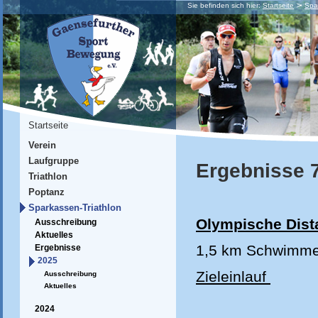
Sie befinden sich hier:
Startseite
Spa
Startseite
Verein
Laufgruppe
Ergebnisse 7
Triathlon
Poptanz
Sparkassen-Triathlon
Olympische Dist
Ausschreibung
Aktuelles
1,5 km Schwimmen
Ergebnisse
2025
Zieleinlauf
Ausschreibung
Aktuelles
2024