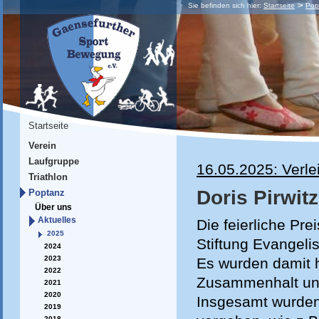
Sie befinden sich hier:
Startseite
Pop
Startseite
Verein
Laufgruppe
16.05.2025: Verl
Triathlon
Doris Pirwit
Poptanz
Über uns
Aktuelles
Die feierliche Pr
2025
Stiftung Evangeli
2024
2023
Es wurden damit 
2022
Zusammenhalt und
2021
2020
Insgesamt wurden
2019
2018